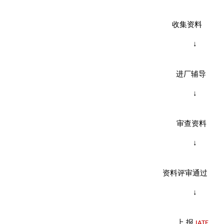
收 集 资 料
↓
进
厂
辅
导
↓
审
查
资
料
↓
资
料
评
审
通
过
↓
上
报
IATF